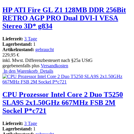
HP ATI Fire GL Z1 128MB DDR 256Bit
RETRO AGP PRO Dual DVI-I VESA
Stereo 3D* g834
Lieferzeit:
3 Tage
Lagerbestand:
1
Artikelzustand:
gebraucht
229,95 €
inkl. Mwst. Differenzbesteuert nach §25a UStG
gegebenenfalls plus
Versandkosten
In den Warenkorb
Details
CPU Prozessor Intel Core 2 Duo T5250
SLA9S 2x1.50GHz 667MHz FSB 2M
Sockel P*c721
Lieferzeit:
3 Tage
Lagerbestand:
1