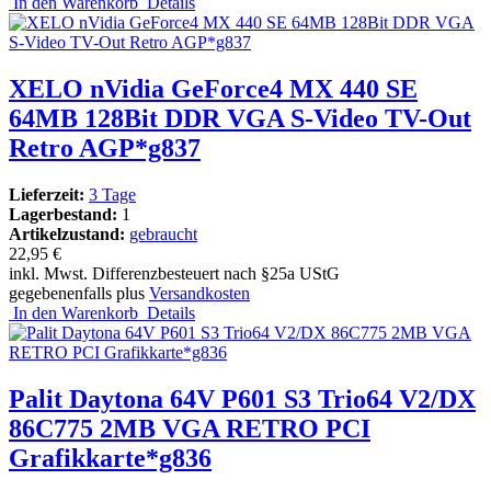
In den Warenkorb
Details
XELO nVidia GeForce4 MX 440 SE
64MB 128Bit DDR VGA S-Video TV-Out
Retro AGP*g837
Lieferzeit:
3 Tage
Lagerbestand:
1
Artikelzustand:
gebraucht
22,95 €
inkl. Mwst. Differenzbesteuert nach §25a UStG
gegebenenfalls plus
Versandkosten
In den Warenkorb
Details
Palit Daytona 64V P601 S3 Trio64 V2/DX
86C775 2MB VGA RETRO PCI
Grafikkarte*g836