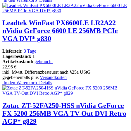
In den Warenkorb
Details
Leadtek WinFast PX6600LE LR2A22
nVidia GeForce 6600 LE 256MB PCIe
VGA DVI* g830
Lieferzeit:
3 Tage
Lagerbestand:
1
Artikelzustand:
gebraucht
22,95 €
inkl. Mwst. Differenzbesteuert nach §25a UStG
gegebenenfalls plus
Versandkosten
In den Warenkorb
Details
Zotac ZT-52FA250-HSS nVidia GeForce
FX 5200 256MB VGA TV-Out DVI Retro
AGP* g829