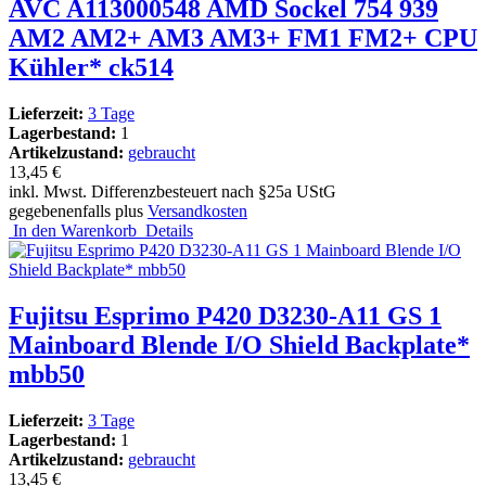
AVC A113000548 AMD Sockel 754 939
AM2 AM2+ AM3 AM3+ FM1 FM2+ CPU
Kühler* ck514
Lieferzeit:
3 Tage
Lagerbestand:
1
Artikelzustand:
gebraucht
13,45 €
inkl. Mwst. Differenzbesteuert nach §25a UStG
gegebenenfalls plus
Versandkosten
In den Warenkorb
Details
Fujitsu Esprimo P420 D3230-A11 GS 1
Mainboard Blende I/O Shield Backplate*
mbb50
Lieferzeit:
3 Tage
Lagerbestand:
1
Artikelzustand:
gebraucht
13,45 €