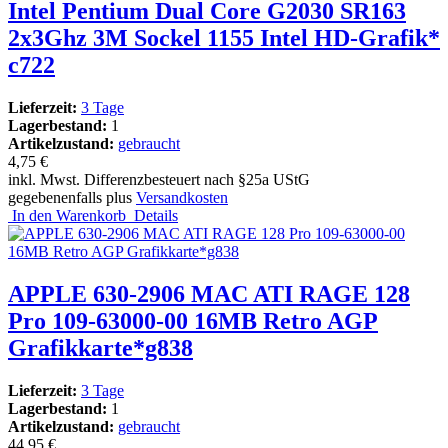
Intel Pentium Dual Core G2030 SR163
2x3Ghz 3M Sockel 1155 Intel HD-Grafik*
c722
Lieferzeit:
3 Tage
Lagerbestand:
1
Artikelzustand:
gebraucht
4,75 €
inkl. Mwst. Differenzbesteuert nach §25a UStG
gegebenenfalls plus
Versandkosten
In den Warenkorb
Details
APPLE 630-2906 MAC ATI RAGE 128
Pro 109-63000-00 16MB Retro AGP
Grafikkarte*g838
Lieferzeit:
3 Tage
Lagerbestand:
1
Artikelzustand:
gebraucht
44,95 €