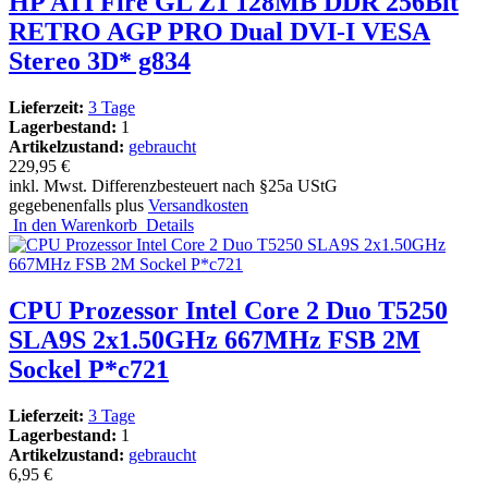
HP ATI Fire GL Z1 128MB DDR 256Bit
RETRO AGP PRO Dual DVI-I VESA
Stereo 3D* g834
Lieferzeit:
3 Tage
Lagerbestand:
1
Artikelzustand:
gebraucht
229,95 €
inkl. Mwst. Differenzbesteuert nach §25a UStG
gegebenenfalls plus
Versandkosten
In den Warenkorb
Details
CPU Prozessor Intel Core 2 Duo T5250
SLA9S 2x1.50GHz 667MHz FSB 2M
Sockel P*c721
Lieferzeit:
3 Tage
Lagerbestand:
1
Artikelzustand:
gebraucht
6,95 €