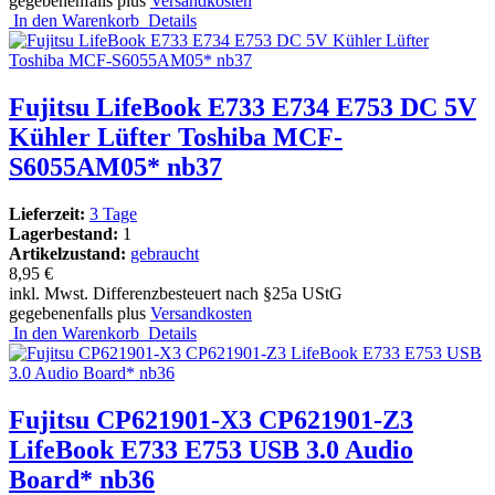
gegebenenfalls plus
Versandkosten
In den Warenkorb
Details
Fujitsu LifeBook E733 E734 E753 DC 5V
Kühler Lüfter Toshiba MCF-
S6055AM05* nb37
Lieferzeit:
3 Tage
Lagerbestand:
1
Artikelzustand:
gebraucht
8,95 €
inkl. Mwst. Differenzbesteuert nach §25a UStG
gegebenenfalls plus
Versandkosten
In den Warenkorb
Details
Fujitsu CP621901-X3 CP621901-Z3
LifeBook E733 E753 USB 3.0 Audio
Board* nb36