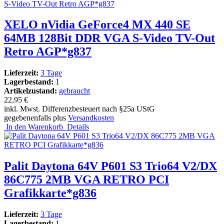
XELO nVidia GeForce4 MX 440 SE
64MB 128Bit DDR VGA S-Video TV-Out
Retro AGP*g837
Lieferzeit:
3 Tage
Lagerbestand:
1
Artikelzustand:
gebraucht
22,95 €
inkl. Mwst. Differenzbesteuert nach §25a UStG
gegebenenfalls plus
Versandkosten
In den Warenkorb
Details
Palit Daytona 64V P601 S3 Trio64 V2/DX
86C775 2MB VGA RETRO PCI
Grafikkarte*g836
Lieferzeit:
3 Tage
Lagerbestand:
1