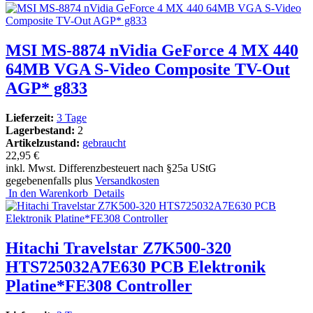
MSI MS-8874 nVidia GeForce 4 MX 440
64MB VGA S-Video Composite TV-Out
AGP* g833
Lieferzeit:
3 Tage
Lagerbestand:
2
Artikelzustand:
gebraucht
22,95 €
inkl. Mwst. Differenzbesteuert nach §25a UStG
gegebenenfalls plus
Versandkosten
In den Warenkorb
Details
Hitachi Travelstar Z7K500-320
HTS725032A7E630 PCB Elektronik
Platine*FE308 Controller