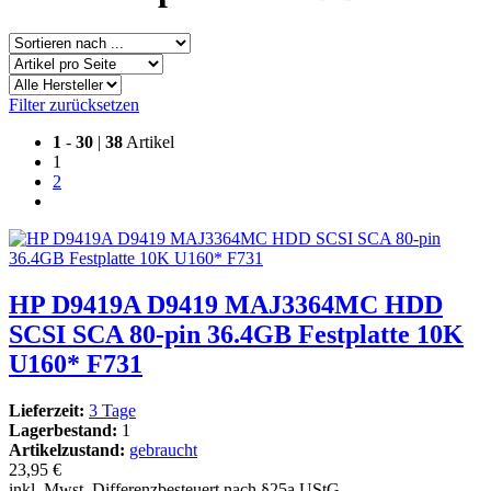
Filter zurücksetzen
1
-
30
|
38
Artikel
1
2
HP D9419A D9419 MAJ3364MC HDD
SCSI SCA 80-pin 36.4GB Festplatte 10K
U160* F731
Lieferzeit:
3 Tage
Lagerbestand:
1
Artikelzustand:
gebraucht
23,95 €
inkl. Mwst. Differenzbesteuert nach §25a UStG