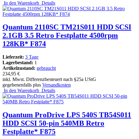
In den Warenkorb
Details
Quantum 2110SC TM21S011 HDD SCSI
2.1GB 3.5 Retro Festplatte 4500rpm
128KB* F874
Lieferzeit:
3 Tage
Lagerbestand:
1
Artikelzustand:
gebraucht
234,95 €
inkl. Mwst. Differenzbesteuert nach §25a UStG
gegebenenfalls plus
Versandkosten
In den Warenkorb
Details
Quantum ProDrive LPS 540S TB54S011
HDD SCSI 50-pin 540MB Retro
Festplatte* F875