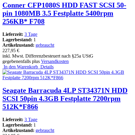
Conner CFP1080S HDD FAST SCSI 50-
pin 1080MB 3.5 Festplatte 5400rpm
256KB* F708
Lieferzeit:
3 Tage
Lagerbestand:
1
Artikelzustand:
gebraucht
227,95 €
inkl. Mwst. Differenzbesteuert nach §25a UStG
gegebenenfalls plus
Versandkosten
In den Warenkorb
Details
Seagate Barracuda 4LP ST34371N HDD
SCSI 50pin 4.3GB Festplatte 7200rpm
512K*F866
Lieferzeit:
3 Tage
Lagerbestand:
1
Artikelzustand:
gebraucht