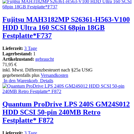
Fujitsu MAH3182MP S26361-H563-V100
HDD Ultra 160 SCSI 68pin 18GB
Festplatte*F737
Lieferzeit:
3 Tage
Lagerbestand:
1
Artikelzustand:
gebraucht
71,95 €
inkl. Mwst. Differenzbesteuert nach §25a UStG
gegebenenfalls plus
Versandkosten
In den Warenkorb
Details
Quantum ProDrive LPS 240S GM24S012
HDD SCSI 50-pin 240MB Retro
Festplatte* F872
Lieferzeit:
3 Tage