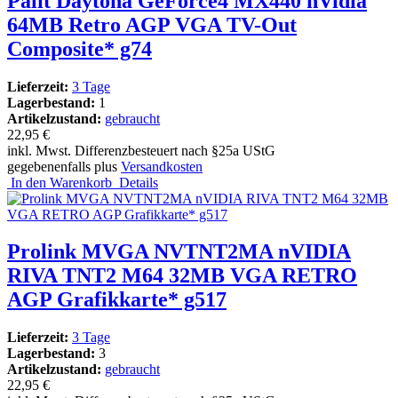
Palit Daytona GeForce4 MX440 nVidia
64MB Retro AGP VGA TV-Out
Composite* g74
Lieferzeit:
3 Tage
Lagerbestand:
1
Artikelzustand:
gebraucht
22,95 €
inkl. Mwst. Differenzbesteuert nach §25a UStG
gegebenenfalls plus
Versandkosten
In den Warenkorb
Details
Prolink MVGA NVTNT2MA nVIDIA
RIVA TNT2 M64 32MB VGA RETRO
AGP Grafikkarte* g517
Lieferzeit:
3 Tage
Lagerbestand:
3
Artikelzustand:
gebraucht
22,95 €