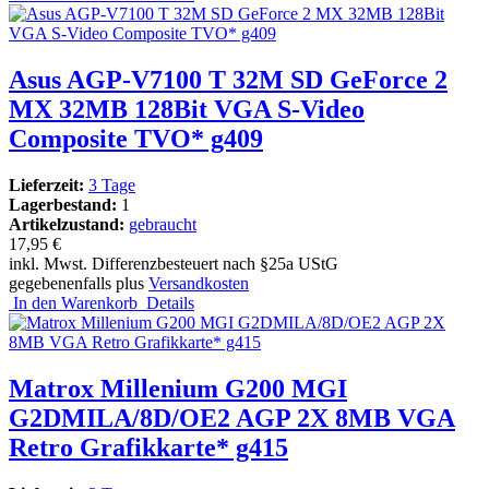
Asus AGP-V7100 T 32M SD GeForce 2
MX 32MB 128Bit VGA S-Video
Composite TVO* g409
Lieferzeit:
3 Tage
Lagerbestand:
1
Artikelzustand:
gebraucht
17,95 €
inkl. Mwst. Differenzbesteuert nach §25a UStG
gegebenenfalls plus
Versandkosten
In den Warenkorb
Details
Matrox Millenium G200 MGI
G2DMILA/8D/OE2 AGP 2X 8MB VGA
Retro Grafikkarte* g415