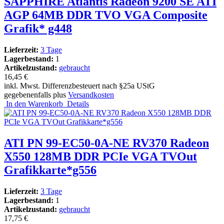
SAPPHIRE Atlantis Radeon 9200 SE ATI
AGP 64MB DDR TVO VGA Composite
Grafik* g448
Lieferzeit:
3 Tage
Lagerbestand:
1
Artikelzustand:
gebraucht
16,45 €
inkl. Mwst. Differenzbesteuert nach §25a UStG
gegebenenfalls plus
Versandkosten
In den Warenkorb
Details
ATI PN 99-EC50-0A-NE RV370 Radeon
X550 128MB DDR PCIe VGA TVOut
Grafikkarte*g556
Lieferzeit:
3 Tage
Lagerbestand:
1
Artikelzustand:
gebraucht
17,75 €