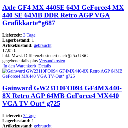
Axle GF4 MX-440SE 64M GeForce4 MX
440 SE 64MB DDR Retro AGP VGA
Grafikkarte*g687
Lieferzeit:
3 Tage
Lagerbestand:
1
Artikelzustand:
gebraucht
17,95 €
inkl. Mwst. Differenzbesteuert nach §25a UStG
gegebenenfalls plus
Versandkosten
In den Warenkorb
Details
Gainward GW23110FO094 GF4MX440-
8X Retro AGP 64MB GeForce4 MX440
VGA TV-Out* g725
Lieferzeit:
3 Tage
Lagerbestand:
1
Artikelzustand:
gebraucht