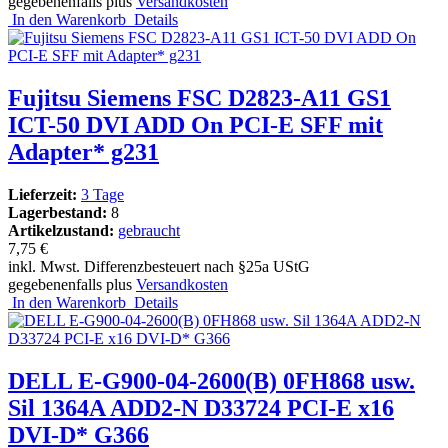
gegebenenfalls plus
Versandkosten
In den Warenkorb
Details
Fujitsu Siemens FSC D2823-A11 GS1
ICT-50 DVI ADD On PCI-E SFF mit
Adapter* g231
Lieferzeit:
3 Tage
Lagerbestand:
8
Artikelzustand:
gebraucht
7,75 €
inkl. Mwst. Differenzbesteuert nach §25a UStG
gegebenenfalls plus
Versandkosten
In den Warenkorb
Details
DELL E-G900-04-2600(B) 0FH868 usw.
Sil 1364A ADD2-N D33724 PCI-E x16
DVI-D* G366