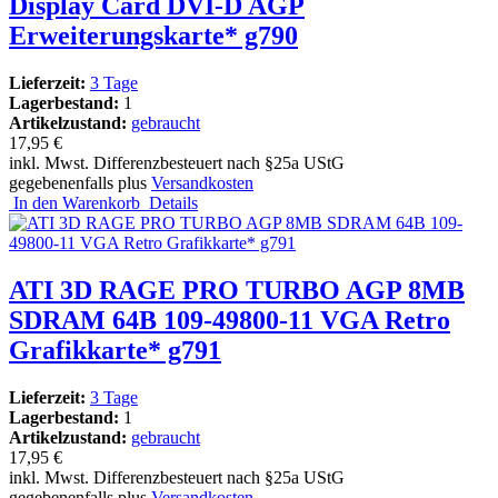
Display Card DVI-D AGP
Erweiterungskarte* g790
Lieferzeit:
3 Tage
Lagerbestand:
1
Artikelzustand:
gebraucht
17,95 €
inkl. Mwst. Differenzbesteuert nach §25a UStG
gegebenenfalls plus
Versandkosten
In den Warenkorb
Details
ATI 3D RAGE PRO TURBO AGP 8MB
SDRAM 64B 109-49800-11 VGA Retro
Grafikkarte* g791
Lieferzeit:
3 Tage
Lagerbestand:
1
Artikelzustand:
gebraucht
17,95 €
inkl. Mwst. Differenzbesteuert nach §25a UStG
gegebenenfalls plus
Versandkosten