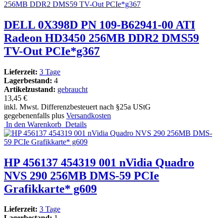
DELL 0X398D PN 109-B62941-00 ATI
Radeon HD3450 256MB DDR2 DMS59
TV-Out PCIe*g367
Lieferzeit:
3 Tage
Lagerbestand:
4
Artikelzustand:
gebraucht
13,45 €
inkl. Mwst. Differenzbesteuert nach §25a UStG
gegebenenfalls plus
Versandkosten
In den Warenkorb
Details
HP 456137 454319 001 nVidia Quadro
NVS 290 256MB DMS-59 PCIe
Grafikkarte* g609
Lieferzeit:
3 Tage
Lagerbestand:
1