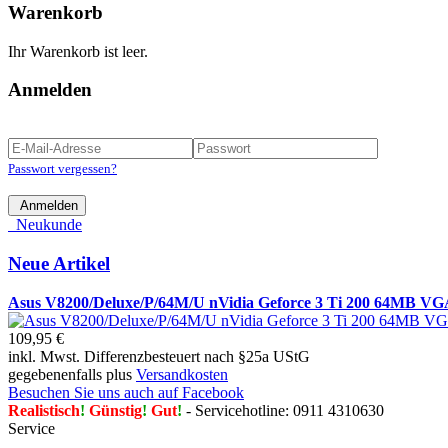
Warenkorb
Ihr Warenkorb ist leer.
Anmelden
Passwort vergessen?
Anmelden
Neukunde
Neue Artikel
Asus V8200/Deluxe/P/64M/U nVidia Geforce 3 Ti 200 64MB 
109,95 €
inkl. Mwst. Differenzbesteuert nach §25a UStG
gegebenenfalls plus
Versandkosten
Besuchen Sie uns auch auf Facebook
Realistisch
!
Günstig
!
Gut
!
- Servicehotline: 0911 4310630
Service