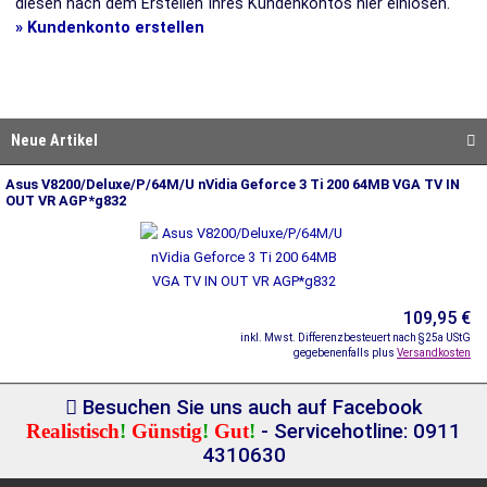
diesen nach dem Erstellen Ihres Kundenkontos hier einlösen.
» Kundenkonto erstellen
Neue Artikel
Asus V8200/Deluxe/P/64M/U nVidia Geforce 3 Ti 200 64MB VGA TV IN
OUT VR AGP*g832
109,95 €
inkl. Mwst. Differenzbesteuert nach §25a UStG
gegebenenfalls plus
Versandkosten
Besuchen Sie uns auch auf Facebook
Realistisch
!
Günstig
!
Gut
!
- Servicehotline: 0911
4310630