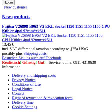
Login
New customer
New products
Fujitsu V26898-B963-V2 EKL Sockel 1150 1151 1155 1156 CPU
Kühler 4pol 92mm*ck511
13,45 €
incl. VAT differential taxation according to §25a UStG
possibly plus
Shipping costs
Besuchen Sie uns auch auf Facebook
Realistisch
!
Günstig
!
Gut
!
- Servicehotline: 0911 4310630
Information
Delivery and shipping costs
Privacy Notice
Conditions of Use
Legal Notice
Contact
Right of revocation & revocation form
Delivery time
Cookie Settings