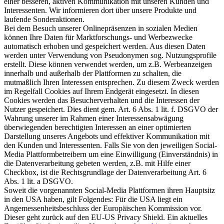
einer besseren, aktiven Kommunikation mit unseren Kunden und
Interessenten. Wir informieren dort über unsere Produkte und
laufende Sonderaktionen.
Bei dem Besuch unserer Onlinepräsenzen in sozialen Medien
können Ihre Daten für Marktforschungs- und Werbezwecke
automatisch erhoben und gespeichert werden. Aus diesen Daten
werden unter Verwendung von Pseudonymen sog. Nutzungsprofile
erstellt. Diese können verwendet werden, um z.B. Werbeanzeigen
innerhalb und außerhalb der Plattformen zu schalten, die
mutmaßlich Ihren Interessen entsprechen. Zu diesem Zweck werden
im Regelfall Cookies auf Ihrem Endgerät eingesetzt. In diesen
Cookies werden das Besucherverhalten und die Interessen der
Nutzer gespeichert. Dies dient gem. Art. 6 Abs. 1 lit. f. DSGVO der
Wahrung unserer im Rahmen einer Interessensabwägung
überwiegenden berechtigten Interessen an einer optimierten
Darstellung unseres Angebots und effektiver Kommunikation mit
den Kunden und Interessenten. Falls Sie von den jeweiligen Social-
Media Plattformbetreibern um eine Einwilligung (Einverständnis) in
die Datenverarbeitung gebeten werden, z.B. mit Hilfe einer
Checkbox, ist die Rechtsgrundlage der Datenverarbeitung Art. 6
Abs. 1 lit. a DSGVO.
Soweit die vorgenannten Social-Media Plattformen ihren Hauptsitz
in den USA haben, gilt Folgendes: Für die USA liegt ein
Angemessenheitsbeschluss der Europäischen Kommission vor.
Dieser geht zurück auf den EU-US Privacy Shield. Ein aktuelles