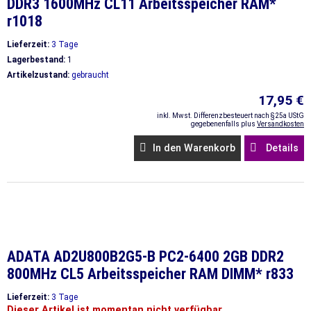
DDR3 1600MHz CL11 Arbeitsspeicher RAM*
r1018
Lieferzeit:
3 Tage
Lagerbestand:
1
Artikelzustand:
gebraucht
17,95 €
inkl. Mwst. Differenzbesteuert nach §25a UStG
gegebenenfalls plus
Versandkosten
In den Warenkorb
Details
ADATA AD2U800B2G5-B PC2-6400 2GB DDR2
800MHz CL5 Arbeitsspeicher RAM DIMM* r833
Lieferzeit:
3 Tage
Dieser Artikel ist momentan nicht verfügbar