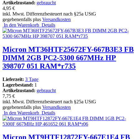
Artikelzustand:
gebraucht
4,95 €
inkl. Mwst. Differenzbesteuert nach §25a UStG
gegebenenfalls plus
Versandkosten
In den Warenkorb
Details
Micron MT36HTF25672FY-667B3E3 FB
DIMM 2GB PC2-5300 667MHz HP
398707 051 RAM*r735
Lieferzeit:
3 Tage
Lagerbestand:
1
Artikelzustand:
gebraucht
7,75 €
inkl. Mwst. Differenzbesteuert nach §25a UStG
gegebenenfalls plus
Versandkosten
In den Warenkorb
Details
Micron MT9HTF12872FY-667E1E4 FB