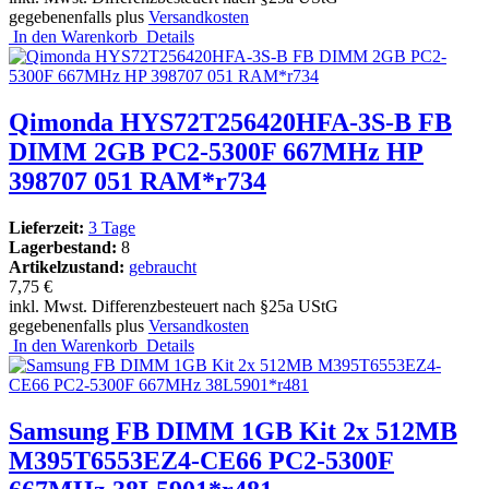
gegebenenfalls plus
Versandkosten
In den Warenkorb
Details
Qimonda HYS72T256420HFA-3S-B FB
DIMM 2GB PC2-5300F 667MHz HP
398707 051 RAM*r734
Lieferzeit:
3 Tage
Lagerbestand:
8
Artikelzustand:
gebraucht
7,75 €
inkl. Mwst. Differenzbesteuert nach §25a UStG
gegebenenfalls plus
Versandkosten
In den Warenkorb
Details
Samsung FB DIMM 1GB Kit 2x 512MB
M395T6553EZ4-CE66 PC2-5300F