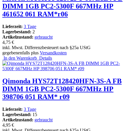
DIMM 1GB PC2-5300F 667MHz HP
461652 061 RAM*r06
Lieferzeit:
3 Tage
Lagerbestand:
2
Artikelzustand:
gebraucht
4,75 €
inkl. Mwst. Differenzbesteuert nach §25a UStG
gegebenenfalls plus
Versandkosten
In den Warenkorb
Details
Qimonda HYS72T128420HFN-3S-A FB
DIMM 1GB PC2-5300F 667MHz HP
398706 051 RAM* r09
Lieferzeit:
3 Tage
Lagerbestand:
15
Artikelzustand:
gebraucht
4,95 €
inkl. Mwst. Differenzbesteuert nach §25a UStG