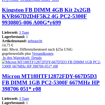
Kingston FB DIMM 4GB Kit 2x2GB
KVR667D2D4F5K2 4G PC2-5300F
9930805-006 A00G*r699
Lieferzeit:
3 Tage
Lagerbestand:
1
Artikelzustand:
gebraucht
14,75 €
inkl. Mwst. Differenzbesteuert nach §25a UStG
gegebenenfalls plus
Versandkosten
In den Warenkorb
Details
Micron MT18HTF12872FDY-667D5D3
FB DIMM 1GB PC2-5300F 667MHz HP
398706 051* r08
Lieferzeit:
3 Tage
Lagerbestand:
1