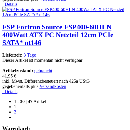
Details
FSP Fortron Source FSP400-60HLN
400Watt ATX PC Netzteil 12cm PCIe
SATA* nt146
Lieferzeit:
3 Tage
Dieser Artikel ist momentan nicht verfügbar
Artikelzustand:
gebraucht
41,95 €
inkl. Mwst. Differenzbesteuert nach §25a UStG
gegebenenfalls plus
Versandkosten
Details
1
-
30
|
47
Artikel
1
2
Warenkorb