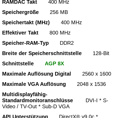
RAMDAC Takt
400 MHz
Speichergröße
256 MB
Speichertakt (MHz)
400 MHz
Effektiver Takt
800 MHz
Speicher-RAM-Typ
DDR2
Breite der Speicherschnittstelle
128-Bit
Schnittstelle
AGP 8X
Maximale Auflösung Digital
2560 x 1600
Maximale VGA Auflösung
2048 x 1536
Multidisplayfähig-
Standardmonitoranschlüsse
DVI-I * S-
Video / TV-Out * Sub-D VGA
API Unterstützung
DirectX® v9.0c *