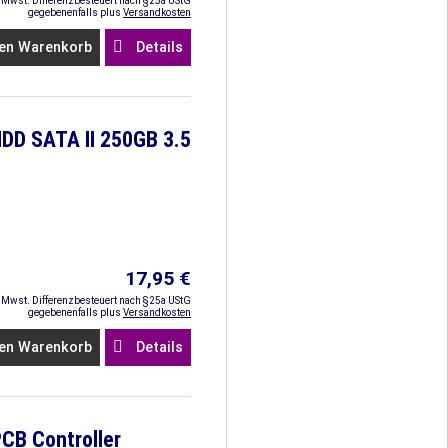
. Mwst. Differenzbesteuert nach §25a UStG
gegebenenfalls plus
Versandkosten
en Warenkorb
Details
DD SATA II 250GB 3.5
17,95 €
. Mwst. Differenzbesteuert nach §25a UStG
gegebenenfalls plus
Versandkosten
en Warenkorb
Details
CB Controller