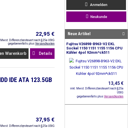
Anmelden
Neukunde
22,95 €
Neue Artikel
. Mwst. Differenzbesteuert nach §25a UStG
Fujitsu V26898-B963-V2 EKL
gegebenenfalls plus
Versandkosten
Sockel 1150 1151 1155 1156 CPU
Kühler 4pol 92mm*ck511
en Warenkorb
Details
HDD IDE ATA 123.5GB
13,45 €
inkl. Mwst. Differenzbesteuert nach §25a
UStG
gegebenenfalls plus
Versandkosten
37,95 €
. Mwst. Differenzbesteuert nach §25a UStG