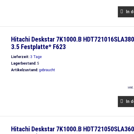
In d
Hitachi Deskstar 7K1000.B HDT721016SLA380
3.5 Festplatte* F623
Lieferzeit:
3 Tage
Lagerbestand:
5
Artikelzustand:
gebraucht
inkl
In d
Hitachi Deskstar 7K1000.B HDT721050SLA36