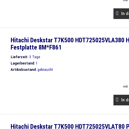
inkl
In d
Hitachi Deskstar T7K500 HDT725025VLA380 H
Festplatte 8M*F861
Lieferzeit:
3 Tage
Lagerbestand:
1
Artikelzustand:
gebraucht
inkl
In d
Hitachi Deskstar T7K500 HDT725025VLAT80 P