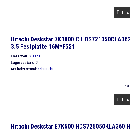
In d
Hitachi Deskstar 7K1000.C HDS721050CLA36
3.5 Festplatte 16M*F521
Lieferzeit:
3 Tage
Lagerbestand:
2
Artikelzustand:
gebraucht
inkl
In d
Hitachi Deskstar E7K500 HDS725050KLA360 