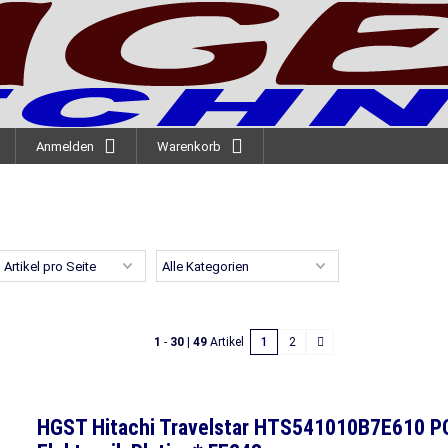
Anmelden
Warenkorb
1
-
30
|
49
Artikel
1
2
HGST Hitachi Travelstar HTS541010B7E610 PC