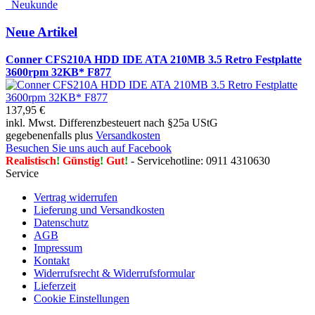
Neukunde
Neue Artikel
Conner CFS210A HDD IDE ATA 210MB 3.5 Retro Festplatte
3600rpm 32KB* F877
137,95 €
inkl. Mwst. Differenzbesteuert nach §25a UStG
gegebenenfalls plus
Versandkosten
Besuchen Sie uns auch auf Facebook
Realistisch
!
Günstig
!
Gut
!
- Servicehotline: 0911 4310630
Service
Vertrag widerrufen
Lieferung und Versandkosten
Datenschutz
AGB
Impressum
Kontakt
Widerrufsrecht & Widerrufsformular
Lieferzeit
Cookie Einstellungen