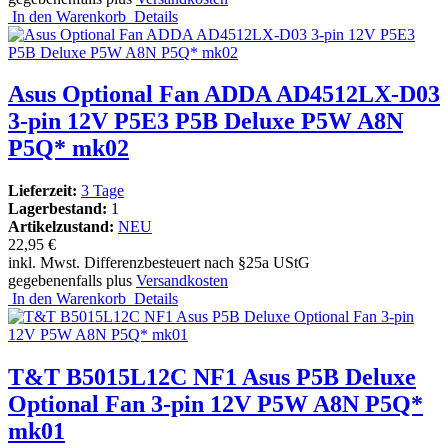
In den Warenkorb
Details
Asus Optional Fan ADDA AD4512LX-D03
3-pin 12V P5E3 P5B Deluxe P5W A8N
P5Q* mk02
Lieferzeit:
3 Tage
Lagerbestand:
1
Artikelzustand:
NEU
22,95 €
inkl. Mwst. Differenzbesteuert nach §25a UStG
gegebenenfalls plus
Versandkosten
In den Warenkorb
Details
T&T B5015L12C NF1 Asus P5B Deluxe
Optional Fan 3-pin 12V P5W A8N P5Q*
mk01