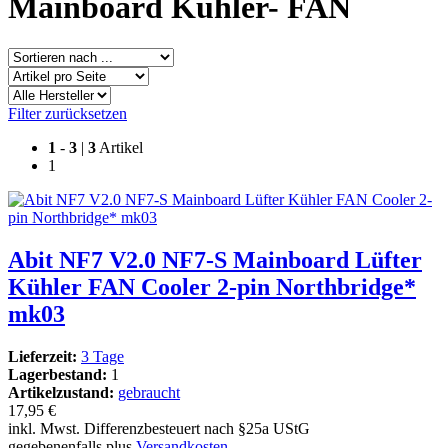
Mainboard Kühler- FAN
Filter zurücksetzen
1
-
3
|
3
Artikel
1
Abit NF7 V2.0 NF7-S Mainboard Lüfter
Kühler FAN Cooler 2-pin Northbridge*
mk03
Lieferzeit:
3 Tage
Lagerbestand:
1
Artikelzustand:
gebraucht
17,95 €
inkl. Mwst. Differenzbesteuert nach §25a UStG
gegebenenfalls plus
Versandkosten