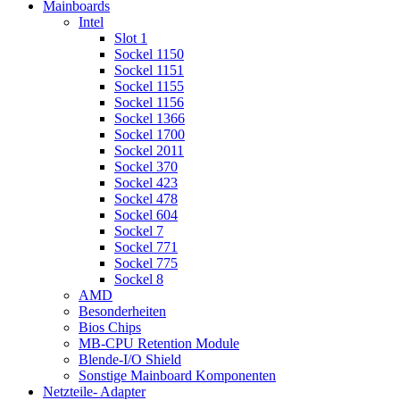
Mainboards
Intel
Slot 1
Sockel 1150
Sockel 1151
Sockel 1155
Sockel 1156
Sockel 1366
Sockel 1700
Sockel 2011
Sockel 370
Sockel 423
Sockel 478
Sockel 604
Sockel 7
Sockel 771
Sockel 775
Sockel 8
AMD
Besonderheiten
Bios Chips
MB-CPU Retention Module
Blende-I/O Shield
Sonstige Mainboard Komponenten
Netzteile- Adapter