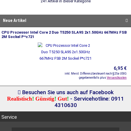
241 Artikel in dieser Kategorie
Neue Artikel
CPU Prozessor Intel Core 2 Duo T5250 SLA9S 2x1.50GHz 667MHz FSB
2M Sockel P*c721
6,95 €
inkl. Mwst. Differenzbesteuert nach §25a UStG
gegebenenfalls plus
Versandkosten
Besuchen Sie uns auch auf Facebook
Realistisch
!
Günstig
!
Gut
!
- Servicehotline: 0911
4310630
Service