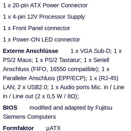
1 x 20-pin ATX Power Connector
1 x 4-pin 12V Processor Supply
1 x Front Panel connector
1 x Power-ON LED connector
Externe Anschlüsse
1 x VGA Sub-D; 1 x
PS/2 Maus; 1 x PS/2 Tastatur;
1 x Seriell
Anschluss (FIFO, 16550 compatible)
;
1 x
Paralleler Anschluss (EPP/ECP);
1 x (RJ-45)
LAN; 2 x USB2.0;
1 x Audio ports Mic. in / Line
in / Line out (2 x 0,5 W / 8Ω);
BIOS
modified and adapted by Fujitsu
Siemens Computers
Formfaktor
μATX