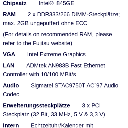
Chipsatz
Intel® i845GE
RAM
2 x
DDR333/266 DIMM-Steckplätze;
max. 2GB ungepuffert ohne ECC
(For details on recommended RAM, please
refer to the Fujitsu website)
VGA
Intel Extreme Graphics
LAN
ADMtek AN983B Fast Ethernet
Controller with 10/100 MBit/s
Audio
Sigmatel STAC9750T AC´97 Audio
Codec
Erweiterungssteckplätze
3 x PCI-
Steckplatz (32 Bit, 33 MHz, 5 V & 3,3 V)
Intern
Echtzeituhr/Kalender mit