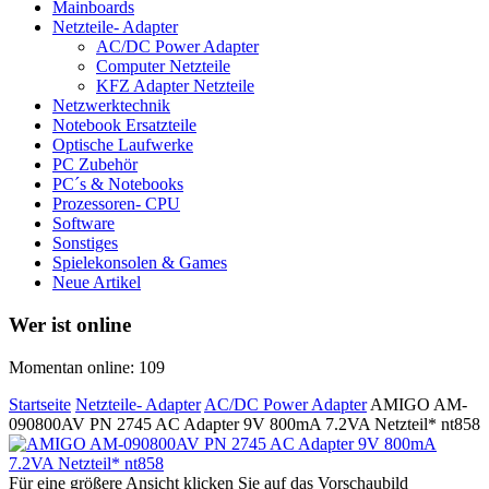
Mainboards
Netzteile- Adapter
AC/DC Power Adapter
Computer Netzteile
KFZ Adapter Netzteile
Netzwerktechnik
Notebook Ersatzteile
Optische Laufwerke
PC Zubehör
PC´s & Notebooks
Prozessoren- CPU
Software
Sonstiges
Spielekonsolen & Games
Neue Artikel
Wer ist online
Momentan online: 109
Startseite
Netzteile- Adapter
AC/DC Power Adapter
AMIGO AM-
090800AV PN 2745 AC Adapter 9V 800mA 7.2VA Netzteil* nt858
Für eine größere Ansicht klicken Sie auf das Vorschaubild