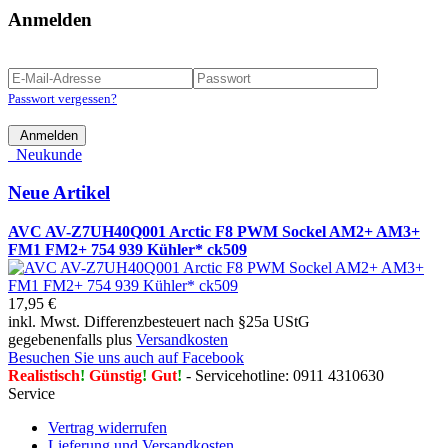
Anmelden
Passwort vergessen?
Anmelden
Neukunde
Neue Artikel
AVC AV-Z7UH40Q001 Arctic F8 PWM Sockel AM2+ AM3+
FM1 FM2+ 754 939 Kühler* ck509
17,95 €
inkl. Mwst. Differenzbesteuert nach §25a UStG
gegebenenfalls plus
Versandkosten
Besuchen Sie uns auch auf Facebook
Realistisch
!
Günstig
!
Gut
!
- Servicehotline: 0911 4310630
Service
Vertrag widerrufen
Lieferung und Versandkosten