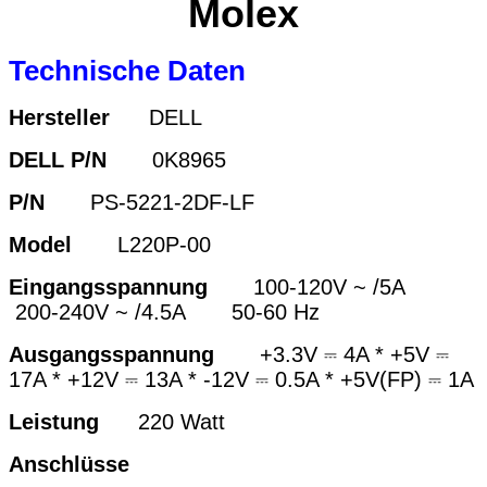
Molex
Technische Daten
Hersteller
DELL
DELL P/N
0K8965
P/N
PS-5221-2DF-LF
Model
L220P-00
Eingangsspannung
100-120V
~ /5A
200-
240V ~ /4.5A 50-60 Hz
Ausgangsspannung
+3.3V ⎓ 4A * +5V ⎓
17A * +12V ⎓ 13A * -12V ⎓ 0.5A * +5V(FP) ⎓ 1A
Leistung
220 Watt
Anschlüsse