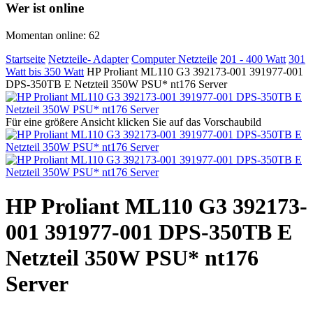
Wer ist online
Momentan online: 62
Startseite
Netzteile- Adapter
Computer Netzteile
201 - 400 Watt
301
Watt bis 350 Watt
HP Proliant ML110 G3 392173-001 391977-001
DPS-350TB E Netzteil 350W PSU* nt176 Server
Für eine größere Ansicht klicken Sie auf das Vorschaubild
HP Proliant ML110 G3 392173-
001 391977-001 DPS-350TB E
Netzteil 350W PSU* nt176
Server