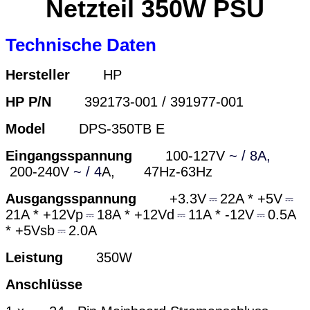
Netzteil 350W PSU
Technische Daten
Hersteller
HP
HP P/N
392173-001 / 391977-001
Model
DPS-350TB E
Eingangsspannung
100-127V
~ / 8A,
200-240V
~ / 4
A, 47Hz-63Hz
Ausgangsspannung
+3.3V
⎓
22A * +5V
⎓
21A * +12Vp
⎓
18A * +12Vd
⎓
11A * -12V
⎓
0.5A
* +5Vsb
⎓
2.0A
Leistung
350W
Anschlüsse