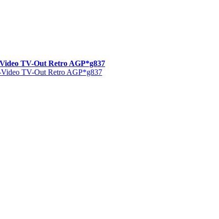
Video TV-Out Retro AGP*g837