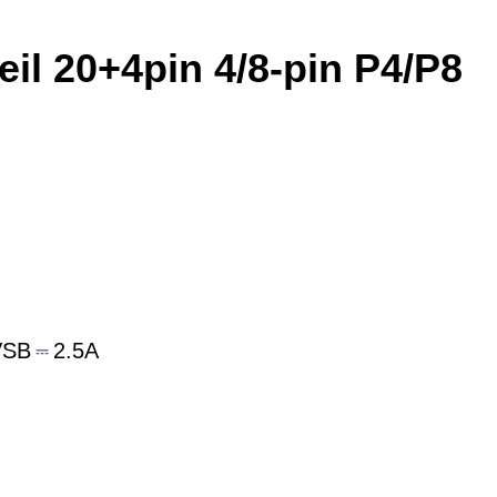
il 20+4pin 4/8-pin P4/P8
VSB
⎓
2.5A