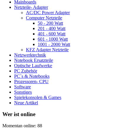
Mainboards
Netzteile- Adapter
AC/DC Power Adapter
Computer Netzteile
50 - 200 Watt
201 - 400 Watt
401 - 600 Watt
601 - 1000 Watt
1001 - 2000 Watt
KFZ Adapter Netzteile
Netzwerktechnik
Notebook Ersatzteile
Optische Laufwerke
PC Zubehör
PC´s & Notebooks
Prozessoren- CPU
Software
Sonstiges
Spielekonsolen & Games
Neue Artikel
Wer ist online
Momentan online: 88