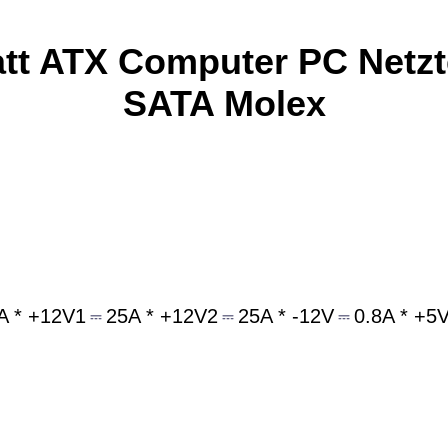
tt ATX Computer PC Netzte
SATA Molex
A * +12V1
⎓
25A * +12V2
⎓
25A * -12V
⎓
0.8A * +5