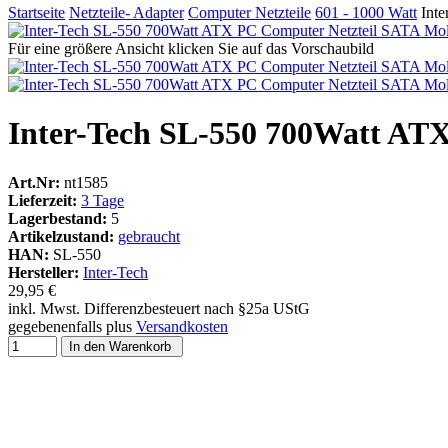
Startseite
Netzteile- Adapter
Computer Netzteile
601 - 1000 Watt
Int
Für eine größere Ansicht klicken Sie auf das Vorschaubild
Inter-Tech SL-550 700Watt AT
Art.Nr:
nt1585
Lieferzeit:
3 Tage
Lagerbestand:
5
Artikelzustand:
gebraucht
HAN:
SL-550
Hersteller:
Inter-Tech
29,95 €
inkl. Mwst. Differenzbesteuert nach §25a UStG
gegebenenfalls plus
Versandkosten
In den Warenkorb