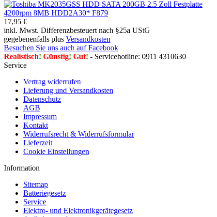
17,95 €
inkl. Mwst. Differenzbesteuert nach §25a UStG
gegebenenfalls plus
Versandkosten
Besuchen Sie uns auch auf Facebook
Realistisch
!
Günstig
!
Gut
!
- Servicehotline: 0911 4310630
Service
Vertrag widerrufen
Lieferung und Versandkosten
Datenschutz
AGB
Impressum
Kontakt
Widerrufsrecht & Widerrufsformular
Lieferzeit
Cookie Einstellungen
Information
Sitemap
Batteriegesetz
Service
Elektro- und Elektronikgerätegesetz