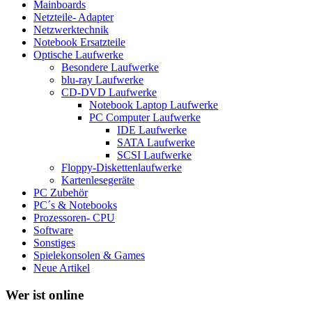
Mainboards
Netzteile- Adapter
Netzwerktechnik
Notebook Ersatzteile
Optische Laufwerke
Besondere Laufwerke
blu-ray Laufwerke
CD-DVD Laufwerke
Notebook Laptop Laufwerke
PC Computer Laufwerke
IDE Laufwerke
SATA Laufwerke
SCSI Laufwerke
Floppy-Diskettenlaufwerke
Kartenlesegeräte
PC Zubehör
PC´s & Notebooks
Prozessoren- CPU
Software
Sonstiges
Spielekonsolen & Games
Neue Artikel
Wer ist online