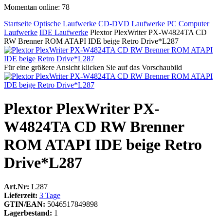
Momentan online: 78
Startseite
Optische Laufwerke
CD-DVD Laufwerke
PC Computer
Laufwerke
IDE Laufwerke
Plextor PlexWriter PX-W4824TA CD
RW Brenner ROM ATAPI IDE beige Retro Drive*L287
Für eine größere Ansicht klicken Sie auf das Vorschaubild
Plextor PlexWriter PX-
W4824TA CD RW Brenner
ROM ATAPI IDE beige Retro
Drive*L287
Art.Nr:
L287
Lieferzeit:
3 Tage
GTIN/EAN:
5046517849898
Lagerbestand:
1