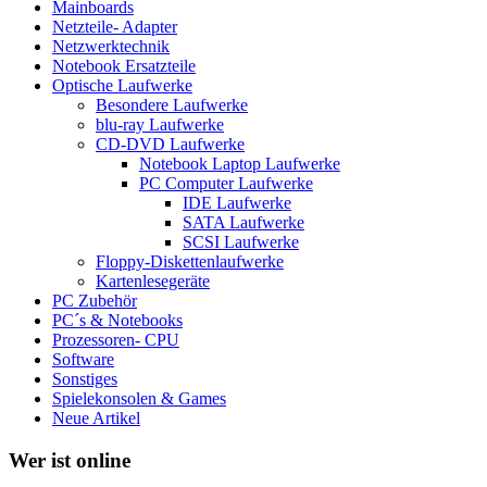
Mainboards
Netzteile- Adapter
Netzwerktechnik
Notebook Ersatzteile
Optische Laufwerke
Besondere Laufwerke
blu-ray Laufwerke
CD-DVD Laufwerke
Notebook Laptop Laufwerke
PC Computer Laufwerke
IDE Laufwerke
SATA Laufwerke
SCSI Laufwerke
Floppy-Diskettenlaufwerke
Kartenlesegeräte
PC Zubehör
PC´s & Notebooks
Prozessoren- CPU
Software
Sonstiges
Spielekonsolen & Games
Neue Artikel
Wer ist online