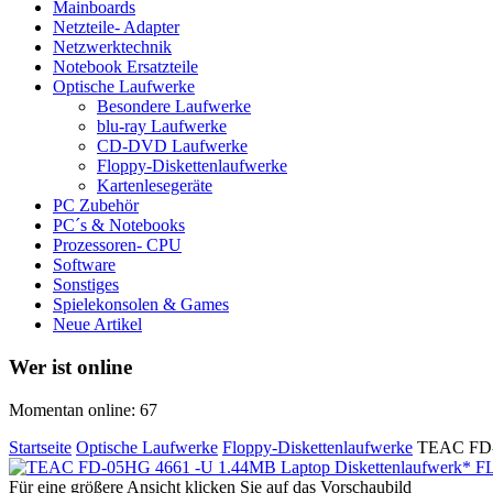
Mainboards
Netzteile- Adapter
Netzwerktechnik
Notebook Ersatzteile
Optische Laufwerke
Besondere Laufwerke
blu-ray Laufwerke
CD-DVD Laufwerke
Floppy-Diskettenlaufwerke
Kartenlesegeräte
PC Zubehör
PC´s & Notebooks
Prozessoren- CPU
Software
Sonstiges
Spielekonsolen & Games
Neue Artikel
Wer ist online
Momentan online: 67
Startseite
Optische Laufwerke
Floppy-Diskettenlaufwerke
TEAC FD-0
Für eine größere Ansicht klicken Sie auf das Vorschaubild