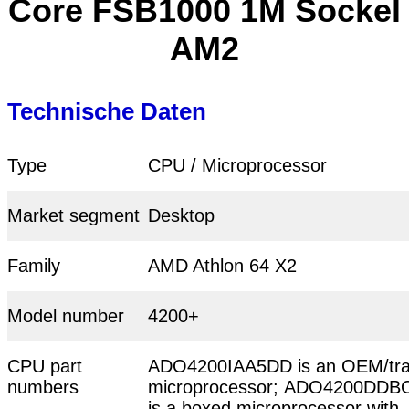
Core FSB1000 1M Sockel
AM2
Technische Daten
Type
CPU / Microprocessor
Market segment
Desktop
Family
AMD Athlon 64 X2
Model number
4200+
CPU part
ADO4200IAA5DD is an OEM/tr
numbers
microprocessor; ADO4200DDB
is a boxed microprocessor with