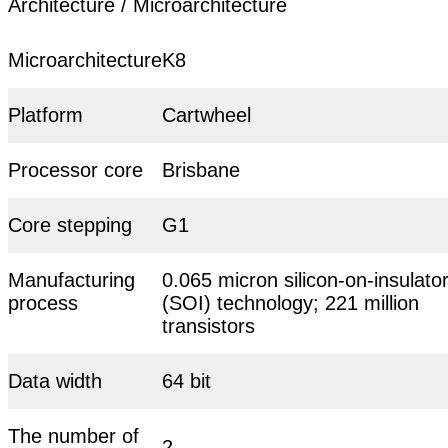
Architecture / Microarchitecture
Microarchitecture
K8
Platform
Cartwheel
Processor core
Brisbane
Core stepping
G1
Manufacturing
0.065 micron silicon-on-insulato
process
(SOI) technology; 221 million
transistors
Data width
64 bit
The number of
2