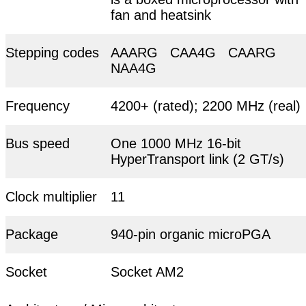
fan and heatsink
Stepping codes
AAARG CAA4G CAARG
NAA4G
Frequency
4200+ (rated); 2200 MHz (real)
Bus speed
One 1000 MHz 16-bit
HyperTransport link (2 GT/s)
Clock multiplier
11
Package
940-pin organic microPGA
Socket
Socket AM2