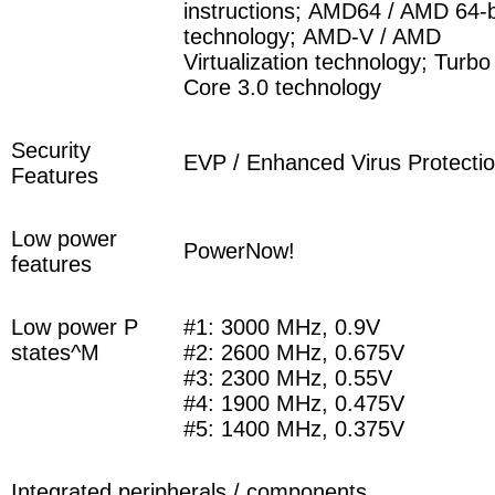
instructions
;
AMD64 / AMD 64-b
technology
;
AMD-V / AMD
Virtualization technology
;
Turbo
Core 3.0 technology
Security
EVP / Enhanced Virus Protecti
Features
Low power
PowerNow!
features
Low power P
#1: 3000 MHz, 0.9V
states^M
#2: 2600 MHz, 0.675V
#3: 2300 MHz, 0.55V
#4: 1900 MHz, 0.475V
#5: 1400 MHz, 0.375V
Integrated peripherals / components