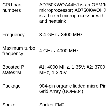
CPU part
AD750KWOA44HJ is an OEM/t
numbers
microprocessor;
AD750KWOH
is a boxed microprocessor with 
and heatsink
Frequency
3.4 GHz / 3400 MHz
Maximum turbo
4 GHz / 4000 MHz
frequency
Boosted P
#1: 4000 MHz, 1.35V; #2: 3700
states^M
MHz, 1.325V
Package
904-pin organic lidded micro Pi
Grid Array (UOF904)
Socket
Socket FM2