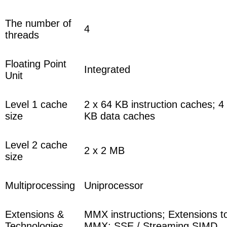
The number of
4
threads
Floating Point
Integrated
Unit
Level 1 cache
2 x 64 KB instruction caches; 4
size
KB data caches
Level 2 cache
2 x 2 MB
size
Multiprocessing
Uniprocessor
Extensions &
MMX instructions;
Extensions t
Technologies
MMX
;
SSE / Streaming SIMD