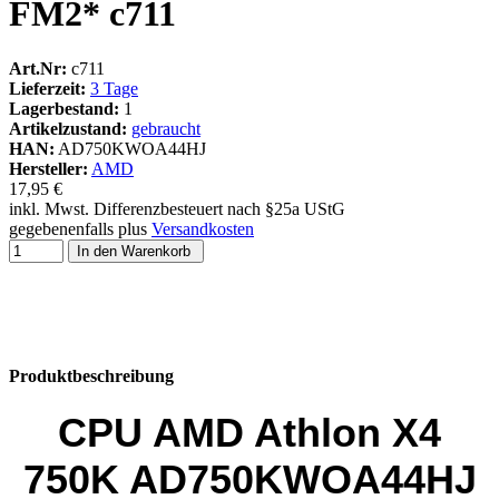
FM2* c711
Art.Nr:
c711
Lieferzeit:
3 Tage
Lagerbestand:
1
Artikelzustand:
gebraucht
HAN:
AD750KWOA44HJ
Hersteller:
AMD
17,95 €
inkl. Mwst. Differenzbesteuert nach §25a UStG
gegebenenfalls plus
Versandkosten
In den Warenkorb
Produktbeschreibung
CPU AMD Athlon X4
750K AD750KWOA44HJ