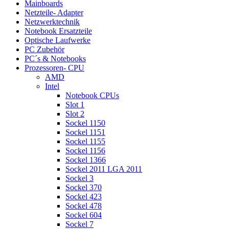
Mainboards
Netzteile- Adapter
Netzwerktechnik
Notebook Ersatzteile
Optische Laufwerke
PC Zubehör
PC´s & Notebooks
Prozessoren- CPU
AMD
Intel
Notebook CPUs
Slot 1
Slot 2
Sockel 1150
Sockel 1151
Sockel 1155
Sockel 1156
Sockel 1366
Sockel 2011 LGA 2011
Sockel 3
Sockel 370
Sockel 423
Sockel 478
Sockel 604
Sockel 7