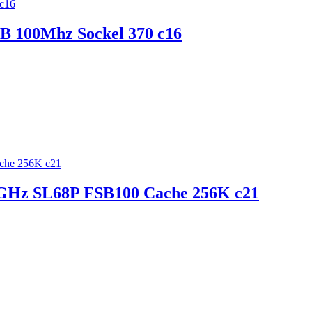
SB 100Mhz Sockel 370 c16
2 GHz SL68P FSB100 Cache 256K c21