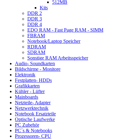
512MB
Kits
DDR 2
DDR 3
DDR 4
EDO RAM - Fast Page RAM - SIMM
FBRAM
Notebook/Laptop Speicher
RDRAM
SDRAM
Sonstige RAM Arbeitsspeicher
Audio- Soundkarten
Bildschirme - Monitore
Elektronik
Festplatten- HDDs
Grafikkarten
Kühler - Lüfter
Mainboards
Netzteile- Adapter
Netzwerktechnik
Notebook Ersatzteile
Optische Laufwerke
PC Zubehör
PC´s & Notebooks
Prozessoren- CPU