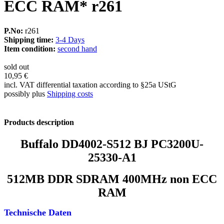
ECC RAM* r261
P.No:
r261
Shipping time:
3-4 Days
Item condition:
second hand
sold out
10,95 €
incl. VAT differential taxation according to §25a UStG
possibly plus
Shipping costs
Products description
Buffalo DD4002-S512 BJ PC3200U-
25330-A1
512MB
DDR SDRAM 400MHz non ECC
RAM
Technische Daten