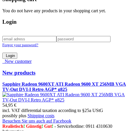
You do not have any products in your shopping cart yet.
Login
Forgot your password?
Login
New customer
New products
Sapphire Radeon 9600XT ATI Radeon 9600 XT 256MB VGA
TV-Out DVI-I Retro AGP* g825
54,95 €
incl. VAT differential taxation according to §25a UStG
possibly plus
Shipping costs
Besuchen Sie uns auch auf Facebook
Realistisch
!
Günstig
!
Gut
!
- Servicehotline: 0911 4310630