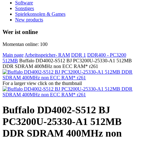
Software
Sonstiges
Spielekonsolen & Games
New products
Wer ist online
Momentan online: 100
Main page
Arbeitsspeicher- RAM
DDR 1
DDR400 - PC3200
512MB
Buffalo DD4002-S512 BJ PC3200U-25330-A1 512MB
DDR SDRAM 400MHz non ECC RAM* r261
For a larger view click on the thumbnail
Buffalo DD4002-S512 BJ
PC3200U-25330-A1 512MB
DDR SDRAM 400MHz non