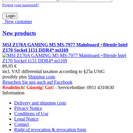
Forgot your password?
Login
New customer
New products
MSI Z170A GAMING M5 MS-7977 Mainboard +Blende Intel
Z170 Sockel 1151 DDR4* m1169
89,95 €
incl. VAT differential taxation according to §25a UStG
possibly plus
Shipping costs
Besuchen Sie uns auch auf Facebook
Realistisch
!
Günstig
!
Gut
!
- Servicehotline: 0911 4310630
Information
Delivery and shipping costs
Privacy Notice
Conditions of Use
Legal Notice
Contact
Right of revocation & revocation form