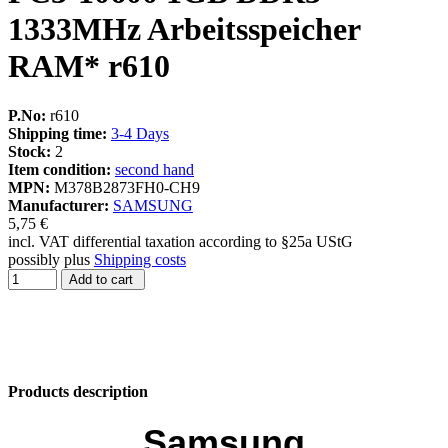
1333MHz Arbeitsspeicher
RAM* r610
P.No:
r610
Shipping time:
3-4 Days
Stock:
2
Item condition:
second hand
MPN:
M378B2873FH0-CH9
Manufacturer:
SAMSUNG
5,75 €
incl. VAT differential taxation according to §25a UStG
possibly plus
Shipping costs
Add to cart
Products description
Samsung