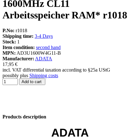
1600MHz CL11
Arbeitsspeicher RAM* r1018
P.No:
r1018
Shipping time:
3-4 Days
Stock:
1
Item condition:
second hand
MPN:
AD3U1600W4G11-B
Manufacturer:
ADATA
17,95 €
incl. VAT differential taxation according to §25a UStG
possibly plus
Shipping costs
Add to cart
Products description
ADATA