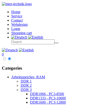
Home
Service
Contact
Webdesign
Login
Shopping cart
0
Categories
Arbeitsspeicher- RAM
DDR 1
DDR 2
DDR 3
DDR1066 - PC3-8500
DDR1333 - PC3-10600
DDR1600 - PC3-12800