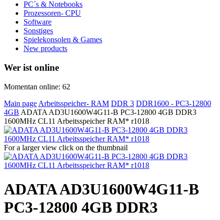
PC´s & Notebooks
Prozessoren- CPU
Software
Sonstiges
Spielekonsolen & Games
New products
Wer ist online
Momentan online: 62
Main page
Arbeitsspeicher- RAM
DDR 3
DDR1600 - PC3-12800
4GB
ADATA AD3U1600W4G11-B PC3-12800 4GB DDR3
1600MHz CL11 Arbeitsspeicher RAM* r1018
For a larger view click on the thumbnail
ADATA AD3U1600W4G11-B
PC3-12800 4GB DDR3