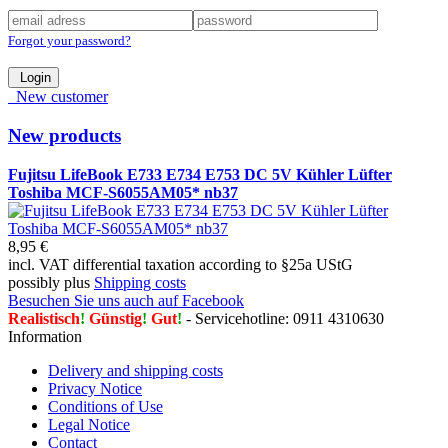
Forgot your password?
Login
New customer
New products
Fujitsu LifeBook E733 E734 E753 DC 5V Kühler Lüfter
Toshiba MCF-S6055AM05* nb37
8,95 €
incl. VAT differential taxation according to §25a UStG
possibly plus
Shipping costs
Besuchen Sie uns auch auf Facebook
Realistisch
!
Günstig
!
Gut
!
- Servicehotline: 0911 4310630
Information
Delivery and shipping costs
Privacy Notice
Conditions of Use
Legal Notice
Contact