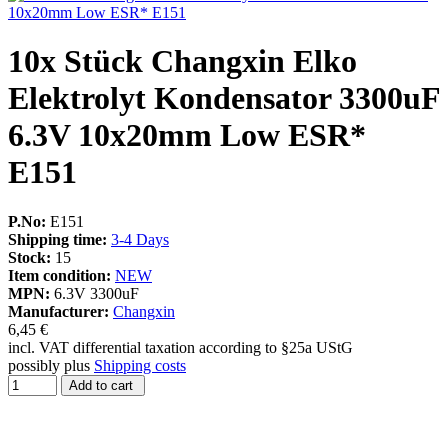
10x Stück Changxin Elko
Elektrolyt Kondensator 3300uF
6.3V 10x20mm Low ESR*
E151
P.No:
E151
Shipping time:
3-4 Days
Stock:
15
Item condition:
NEW
MPN:
6.3V 3300uF
Manufacturer:
Changxin
6,45 €
incl. VAT differential taxation according to §25a UStG
possibly plus
Shipping costs
Add to cart