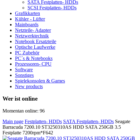
SATA Festplatten- HDDs
SCSI Festplatten- HDDs
Grafikkarten
Kühler - Lüfter
Mainboards
Netzteile- Adapter
Netzwerktechnik
Notebook Ersatzteile
Optische Laufwerke
PC Zubehör
PC´s & Notebooks
Prozessoren- CPU
Software
Sonstiges
Spielekonsolen & Games
New products
Wer ist online
Momentan online: 96
Main page
Festplatten- HDDs
SATA Festplatten- HDDs
Seagate
Barracuda 7200.10 ST3250310AS HDD SATA 250GB 3.5
Festplatte 7200rpm*F642