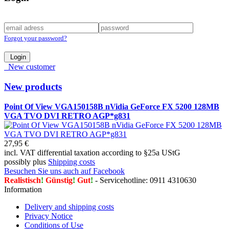
Forgot your password?
Login
New customer
New products
Point Of View VGA150158B nVidia GeForce FX 5200 128MB
VGA TVO DVI RETRO AGP*g831
27,95 €
incl. VAT differential taxation according to §25a UStG
possibly plus
Shipping costs
Besuchen Sie uns auch auf Facebook
Realistisch
!
Günstig
!
Gut
!
- Servicehotline: 0911 4310630
Information
Delivery and shipping costs
Privacy Notice
Conditions of Use