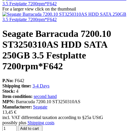
For a larger view click on the thumbnail
Seagate Barracuda 7200.10
ST3250310AS HDD SATA
250GB 3.5 Festplatte
7200rpm*F642
P.No:
F642
Shipping time:
3-4 Days
Stock:
4
Item condition:
second hand
MPN:
Barracuda 7200.10 ST3250310AS
Manufacturer:
Seagate
13,45 €
incl. VAT differential taxation according to §25a UStG
possibly plus
Shipping costs
Add to cart