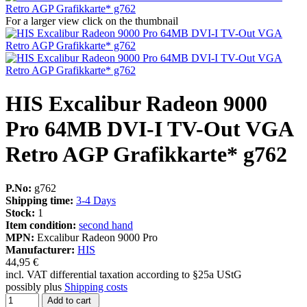
For a larger view click on the thumbnail
HIS Excalibur Radeon 9000
Pro 64MB DVI-I TV-Out VGA
Retro AGP Grafikkarte* g762
P.No:
g762
Shipping time:
3-4 Days
Stock:
1
Item condition:
second hand
MPN:
Excalibur Radeon 9000 Pro
Manufacturer:
HIS
44,95 €
incl. VAT differential taxation according to §25a UStG
possibly plus
Shipping costs
Add to cart