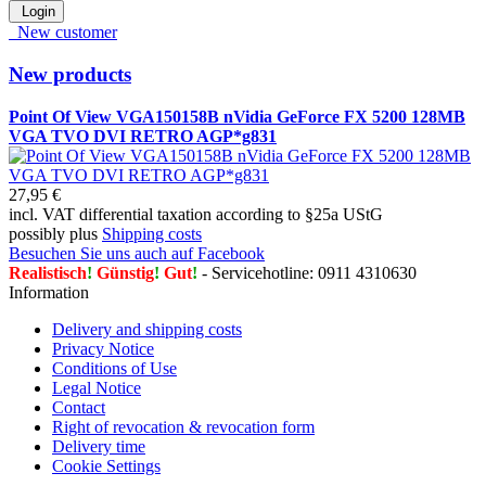
Login
New customer
New products
Point Of View VGA150158B nVidia GeForce FX 5200 128MB
VGA TVO DVI RETRO AGP*g831
27,95 €
incl. VAT differential taxation according to §25a UStG
possibly plus
Shipping costs
Besuchen Sie uns auch auf Facebook
Realistisch
!
Günstig
!
Gut
!
- Servicehotline: 0911 4310630
Information
Delivery and shipping costs
Privacy Notice
Conditions of Use
Legal Notice
Contact
Right of revocation & revocation form
Delivery time
Cookie Settings