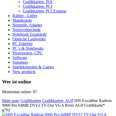
Grafikkarten- ISA
Grafikkarten- PCI
Grafikkarten- PCI Express
Kühler - Lüfter
Mainboards
Netzteile- Adapter
Netzwerktechnik
Notebook Ersatzteile
Optische Laufwerke
PC Zubehör
PC´s & Notebooks
Prozessoren- CPU
Software
Sonstiges
Spielekonsolen & Games
New products
Wer ist online
Momentan online: 87
Main page
Grafikkarten
Grafikkarten- AGP
HIS Excalibur Radeon
9000 Pro 64MB DVI-I TV-Out VGA Retro AGP Grafikkarte*
g762