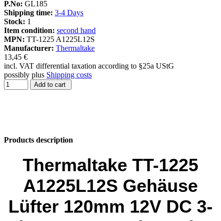
P.No:
GL185
Shipping time:
3-4 Days
Stock:
1
Item condition:
second hand
MPN:
TT-1225 A1225L12S
Manufacturer:
Thermaltake
13,45 €
incl. VAT differential taxation according to §25a UStG
possibly plus
Shipping costs
Add to cart
Products description
Thermaltake TT-1225
A1225L12S Gehäuse
Lüfter 120mm 12V DC 3-