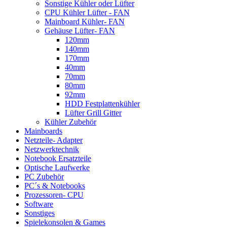
Sonstige Kühler oder Lüfter
CPU Kühler Lüfter - FAN
Mainboard Kühler- FAN
Gehäuse Lüfter- FAN
120mm
140mm
170mm
40mm
70mm
80mm
92mm
HDD Festplattenkühler
Lüfter Grill Gitter
Kühler Zubehör
Mainboards
Netzteile- Adapter
Netzwerktechnik
Notebook Ersatzteile
Optische Laufwerke
PC Zubehör
PC´s & Notebooks
Prozessoren- CPU
Software
Sonstiges
Spielekonsolen & Games