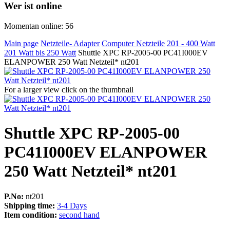
Wer ist online
Momentan online: 56
Main page
Netzteile- Adapter
Computer Netzteile
201 - 400 Watt
201 Watt bis 250 Watt
Shuttle XPC RP-2005-00 PC41I000EV
ELANPOWER 250 Watt Netzteil* nt201
For a larger view click on the thumbnail
Shuttle XPC RP-2005-00
PC41I000EV ELANPOWER
250 Watt Netzteil* nt201
P.No:
nt201
Shipping time:
3-4 Days
Item condition:
second hand