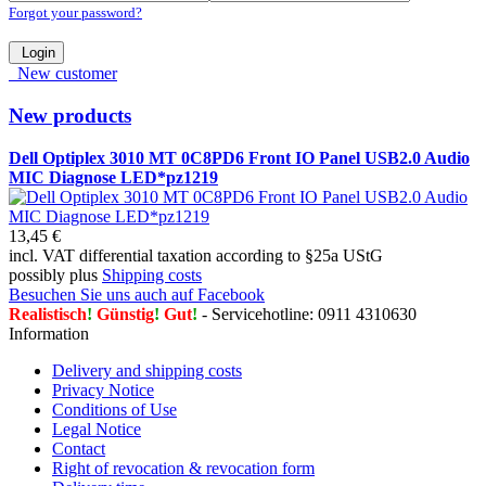
Forgot your password?
Login
New customer
New products
Dell Optiplex 3010 MT 0C8PD6 Front IO Panel USB2.0 Audio
MIC Diagnose LED*pz1219
13,45 €
incl. VAT differential taxation according to §25a UStG
possibly plus
Shipping costs
Besuchen Sie uns auch auf Facebook
Realistisch
!
Günstig
!
Gut
!
- Servicehotline: 0911 4310630
Information
Delivery and shipping costs
Privacy Notice
Conditions of Use
Legal Notice
Contact
Right of revocation & revocation form