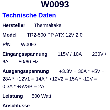
W0093
Technische Daten
Hersteller
Thermaltake
Model
TR2-500 PP ATX 12V 2.0
P/N
W0093
Eingangsspannung
115V / 10A 230V /
6A 50/60 Hz
Ausgangsspannung
+3.3V ⎓ 30A * +5V ⎓
28A * +12V1 ⎓ 14A * +12V2 ⎓ 15A * -12V ⎓
0.3A * +5VSB ⎓ 2A
Leistung
500 Watt
Anschlüsse