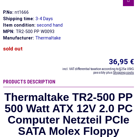
P.No:
nt1666
Shipping time:
3-4 Days
Item condition:
second hand
MPN:
TR2-500 PP W0093
Manufacturer:
Thermaltake
sold out
36,95 €
incl. VAT differential taxation according to §25a UStG
possibly plus
Shipping costs
PRODUCTS DESCRIPTION
Thermaltake TR2-500 PP
500 Watt ATX 12V 2.0 PC
Computer Netzteil PCIe
SATA Molex Floppy