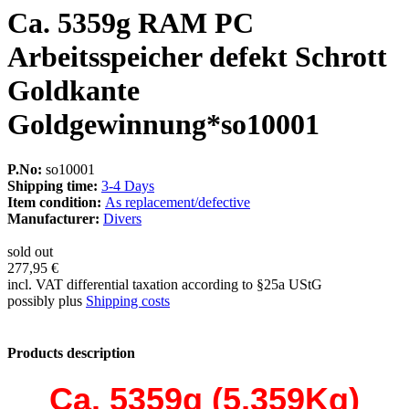
Ca. 5359g RAM PC
Arbeitsspeicher defekt Schrott
Goldkante
Goldgewinnung*so10001
P.No:
so10001
Shipping time:
3-4 Days
Item condition:
As replacement/defective
Manufacturer:
Divers
sold out
277,95 €
incl. VAT differential taxation according to §25a UStG
possibly plus
Shipping costs
Products description
Ca. 5359g (5,359Kg)