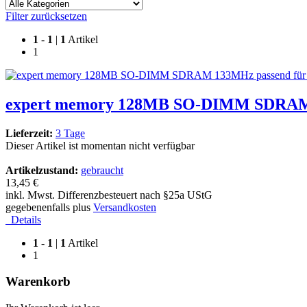
Filter zurücksetzen
1
-
1
|
1
Artikel
1
expert memory 128MB SO-DIMM SDRAM 1
Lieferzeit:
3 Tage
Dieser Artikel ist momentan nicht verfügbar
Artikelzustand:
gebraucht
13,45 €
inkl. Mwst. Differenzbesteuert nach §25a UStG
gegebenenfalls plus
Versandkosten
Details
1
-
1
|
1
Artikel
1
Warenkorb