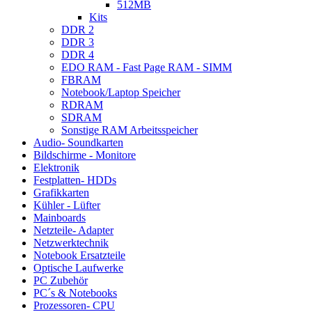
512MB
Kits
DDR 2
DDR 3
DDR 4
EDO RAM - Fast Page RAM - SIMM
FBRAM
Notebook/Laptop Speicher
RDRAM
SDRAM
Sonstige RAM Arbeitsspeicher
Audio- Soundkarten
Bildschirme - Monitore
Elektronik
Festplatten- HDDs
Grafikkarten
Kühler - Lüfter
Mainboards
Netzteile- Adapter
Netzwerktechnik
Notebook Ersatzteile
Optische Laufwerke
PC Zubehör
PC´s & Notebooks
Prozessoren- CPU