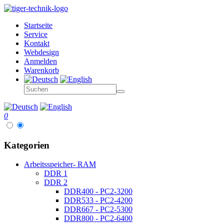
Startseite
Service
Kontakt
Webdesign
Anmelden
Warenkorb
0
Kategorien
Arbeitsspeicher- RAM
DDR 1
DDR 2
DDR400 - PC2-3200
DDR533 - PC2-4200
DDR667 - PC2-5300
DDR800 - PC2-6400