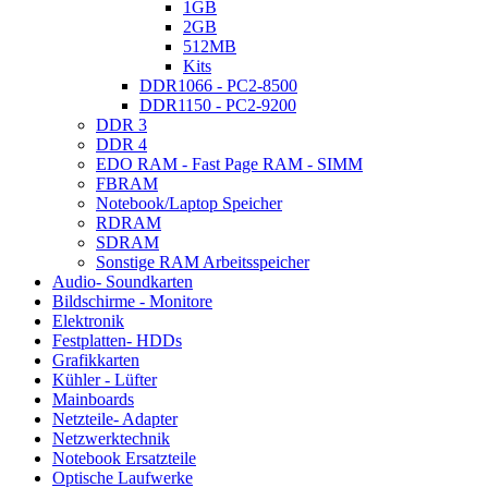
1GB
2GB
512MB
Kits
DDR1066 - PC2-8500
DDR1150 - PC2-9200
DDR 3
DDR 4
EDO RAM - Fast Page RAM - SIMM
FBRAM
Notebook/Laptop Speicher
RDRAM
SDRAM
Sonstige RAM Arbeitsspeicher
Audio- Soundkarten
Bildschirme - Monitore
Elektronik
Festplatten- HDDs
Grafikkarten
Kühler - Lüfter
Mainboards
Netzteile- Adapter
Netzwerktechnik
Notebook Ersatzteile
Optische Laufwerke