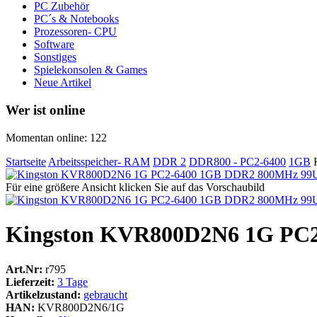
PC Zubehör
PC´s & Notebooks
Prozessoren- CPU
Software
Sonstiges
Spielekonsolen & Games
Neue Artikel
Wer ist online
Momentan online: 122
Startseite
Arbeitsspeicher- RAM
DDR 2
DDR800 - PC2-6400
1GB
Für eine größere Ansicht klicken Sie auf das Vorschaubild
Kingston KVR800D2N6 1G PC2
Art.Nr:
r795
Lieferzeit:
3 Tage
Artikelzustand:
gebraucht
HAN:
KVR800D2N6/1G