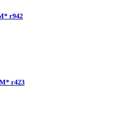
M* r942
M* r423