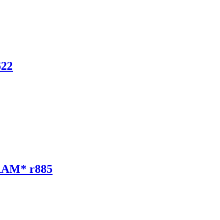
622
RAM* r885