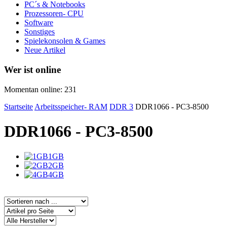
PC´s & Notebooks
Prozessoren- CPU
Software
Sonstiges
Spielekonsolen & Games
Neue Artikel
Wer ist online
Momentan online: 231
Startseite
Arbeitsspeicher- RAM
DDR 3
DDR1066 - PC3-8500
DDR1066 - PC3-8500
1GB
2GB
4GB