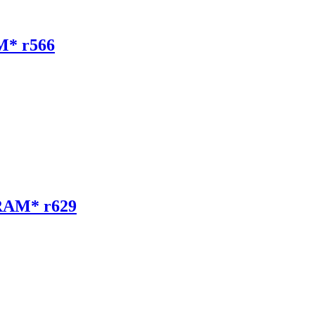
M* r566
RAM* r629