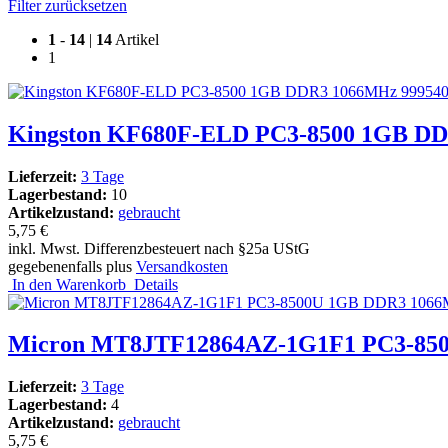
Filter zurücksetzen
1
-
14
|
14
Artikel
1
Kingston KF680F-ELD PC3-8500 1GB DD
Lieferzeit:
3 Tage
Lagerbestand:
10
Artikelzustand:
gebraucht
5,75 €
inkl. Mwst. Differenzbesteuert nach §25a UStG
gegebenenfalls plus
Versandkosten
In den Warenkorb
Details
Micron MT8JTF12864AZ-1G1F1 PC3-850
Lieferzeit:
3 Tage
Lagerbestand:
4
Artikelzustand:
gebraucht
5,75 €