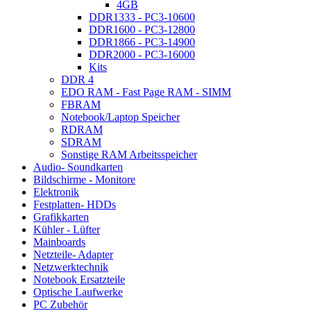
4GB
DDR1333 - PC3-10600
DDR1600 - PC3-12800
DDR1866 - PC3-14900
DDR2000 - PC3-16000
Kits
DDR 4
EDO RAM - Fast Page RAM - SIMM
FBRAM
Notebook/Laptop Speicher
RDRAM
SDRAM
Sonstige RAM Arbeitsspeicher
Audio- Soundkarten
Bildschirme - Monitore
Elektronik
Festplatten- HDDs
Grafikkarten
Kühler - Lüfter
Mainboards
Netzteile- Adapter
Netzwerktechnik
Notebook Ersatzteile
Optische Laufwerke
PC Zubehör