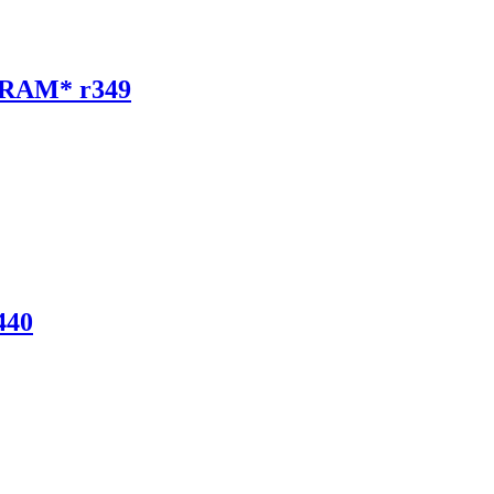
 RAM* r349
440