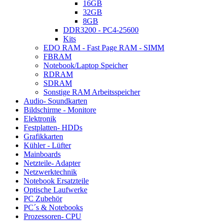
16GB
32GB
8GB
DDR3200 - PC4-25600
Kits
EDO RAM - Fast Page RAM - SIMM
FBRAM
Notebook/Laptop Speicher
RDRAM
SDRAM
Sonstige RAM Arbeitsspeicher
Audio- Soundkarten
Bildschirme - Monitore
Elektronik
Festplatten- HDDs
Grafikkarten
Kühler - Lüfter
Mainboards
Netzteile- Adapter
Netzwerktechnik
Notebook Ersatzteile
Optische Laufwerke
PC Zubehör
PC´s & Notebooks
Prozessoren- CPU