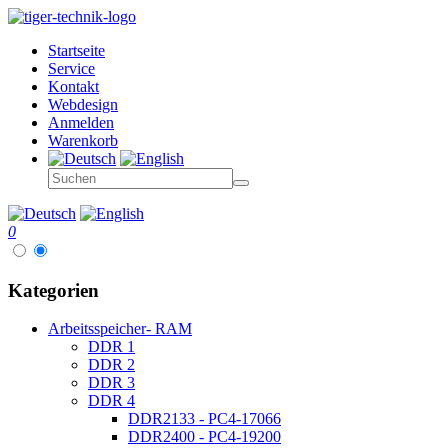
Startseite
Service
Kontakt
Webdesign
Anmelden
Warenkorb
0
Kategorien
Arbeitsspeicher- RAM
DDR 1
DDR 2
DDR 3
DDR 4
DDR2133 - PC4-17066
DDR2400 - PC4-19200