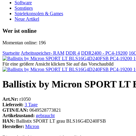
Software
Sonstiges
Spielekonsolen & Games
Neue Artikel
Wer ist online
Momentan online: 196
Startseite
Arbeitsspeicher- RAM
DDR 4
DDR2400 - PC4-19200
16
Für eine größere Ansicht klicken Sie auf das Vorschaubild
Ballistix by Micron SPORT 
Art.Nr:
r1050
Lieferzeit:
3 Tage
GTIN/EAN:
0649528773821
Artikelzustand:
gebraucht
HAN:
Ballistix SPORT LT grau BLS16G4D240FSB
Hersteller:
Micron