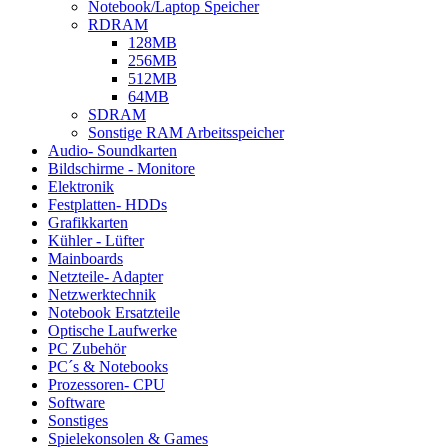
Notebook/Laptop Speicher
RDRAM
128MB
256MB
512MB
64MB
SDRAM
Sonstige RAM Arbeitsspeicher
Audio- Soundkarten
Bildschirme - Monitore
Elektronik
Festplatten- HDDs
Grafikkarten
Kühler - Lüfter
Mainboards
Netzteile- Adapter
Netzwerktechnik
Notebook Ersatzteile
Optische Laufwerke
PC Zubehör
PC´s & Notebooks
Prozessoren- CPU
Software
Sonstiges
Spielekonsolen & Games