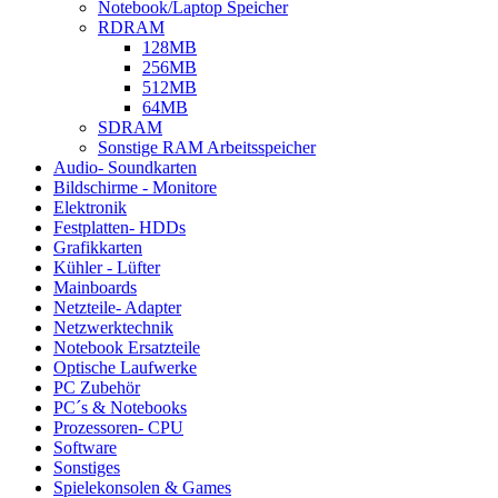
Notebook/Laptop Speicher
RDRAM
128MB
256MB
512MB
64MB
SDRAM
Sonstige RAM Arbeitsspeicher
Audio- Soundkarten
Bildschirme - Monitore
Elektronik
Festplatten- HDDs
Grafikkarten
Kühler - Lüfter
Mainboards
Netzteile- Adapter
Netzwerktechnik
Notebook Ersatzteile
Optische Laufwerke
PC Zubehör
PC´s & Notebooks
Prozessoren- CPU
Software
Sonstiges
Spielekonsolen & Games