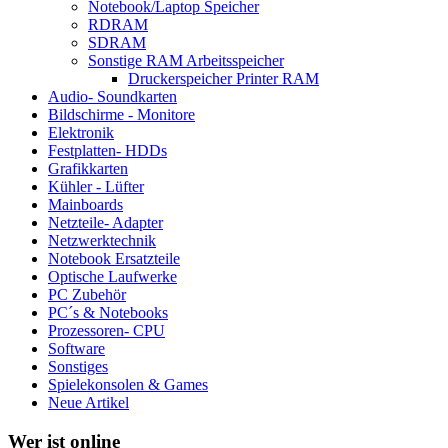
Notebook/Laptop Speicher
RDRAM
SDRAM
Sonstige RAM Arbeitsspeicher
Druckerspeicher Printer RAM
Audio- Soundkarten
Bildschirme - Monitore
Elektronik
Festplatten- HDDs
Grafikkarten
Kühler - Lüfter
Mainboards
Netzteile- Adapter
Netzwerktechnik
Notebook Ersatzteile
Optische Laufwerke
PC Zubehör
PC´s & Notebooks
Prozessoren- CPU
Software
Sonstiges
Spielekonsolen & Games
Neue Artikel
Wer ist online