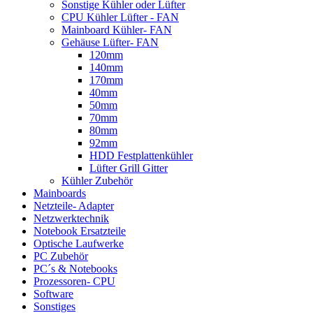
Sonstige Kühler oder Lüfter
CPU Kühler Lüfter - FAN
Mainboard Kühler- FAN
Gehäuse Lüfter- FAN
120mm
140mm
170mm
40mm
50mm
70mm
80mm
92mm
HDD Festplattenkühler
Lüfter Grill Gitter
Kühler Zubehör
Mainboards
Netzteile- Adapter
Netzwerktechnik
Notebook Ersatzteile
Optische Laufwerke
PC Zubehör
PC´s & Notebooks
Prozessoren- CPU
Software
Sonstiges