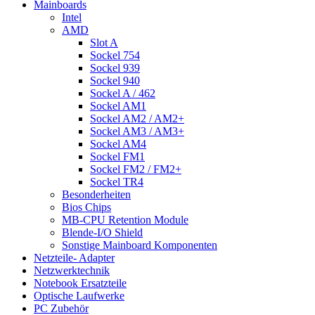
Mainboards
Intel
AMD
Slot A
Sockel 754
Sockel 939
Sockel 940
Sockel A / 462
Sockel AM1
Sockel AM2 / AM2+
Sockel AM3 / AM3+
Sockel AM4
Sockel FM1
Sockel FM2 / FM2+
Sockel TR4
Besonderheiten
Bios Chips
MB-CPU Retention Module
Blende-I/O Shield
Sonstige Mainboard Komponenten
Netzteile- Adapter
Netzwerktechnik
Notebook Ersatzteile
Optische Laufwerke
PC Zubehör