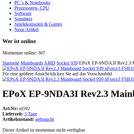
PC´s & Notebooks
Prozessoren- CPU
Software
Sonstiges
Spielekonsolen & Games
Neue Artikel
Wer ist online
Momentan online: 367
Startseite
Mainboards
AMD
Sockel 939
EPoX EP-9NDA3I Rev2.3 
Für eine größere Ansicht klicken Sie auf das Vorschaubild
EPoX EP-9NDA3I Rev2.3 Main
Art.Nr:
m592
Lieferzeit:
3 Tage
Artikelzustand:
gebraucht
Dieser Artikel ist momentan nicht verfügbar