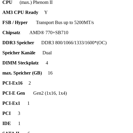
CPU
(max.) Phenom II
AM3 CPU Ready
Y
FSB / Hyper
Transport Bus up to 5200MT/s
Chipsatz
AMD® 770+SB710
DDR3 Speicher
DDR3 800/1066/1333/1600*(OC)
Speicher Kanäle
Dual
DIMM Steckplatz
4
max. Speicher (GB)
16
PCI-Ex16
2
PCI-E Gen
Gen2 (1x16, 1x4)
PCI-Ex1
1
PCI
3
IDE
1