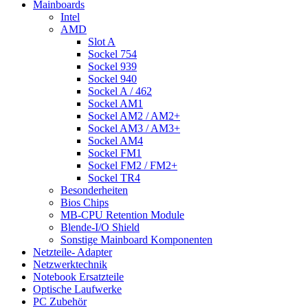
Mainboards
Intel
AMD
Slot A
Sockel 754
Sockel 939
Sockel 940
Sockel A / 462
Sockel AM1
Sockel AM2 / AM2+
Sockel AM3 / AM3+
Sockel AM4
Sockel FM1
Sockel FM2 / FM2+
Sockel TR4
Besonderheiten
Bios Chips
MB-CPU Retention Module
Blende-I/O Shield
Sonstige Mainboard Komponenten
Netzteile- Adapter
Netzwerktechnik
Notebook Ersatzteile
Optische Laufwerke
PC Zubehör