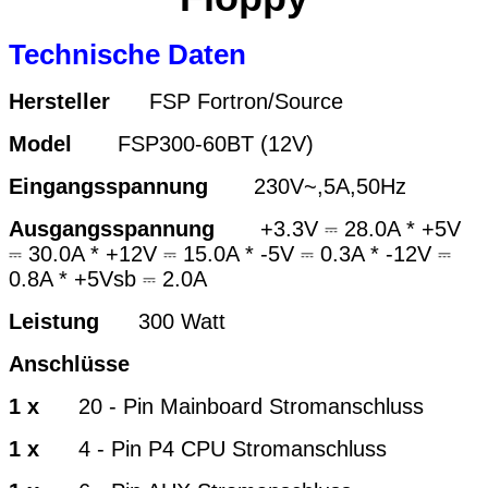
Technische Daten
Hersteller
FSP Fortron/Source
Model
FSP300-60BT (12V)
Eingangsspannung
230V~,5A,50Hz
Ausgangsspannung
+3.3V ⎓ 28.0A * +5V
⎓ 30
.0
A * +12V ⎓ 15
.0
A * -5V ⎓ 0.3A * -12V ⎓
0.8A * +5Vsb ⎓ 2.0A
Leistung
300 Watt
Anschlüsse
1 x
20 - Pin Mainboard Stromanschluss
1 x
4 - Pin P4 CPU Stromanschluss