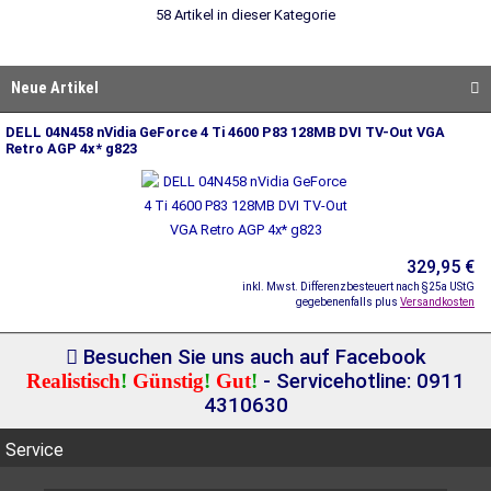
58 Artikel in dieser Kategorie
Neue Artikel
DELL 04N458 nVidia GeForce 4 Ti 4600 P83 128MB DVI TV-Out VGA
Retro AGP 4x* g823
329,95 €
inkl. Mwst. Differenzbesteuert nach §25a UStG
gegebenenfalls plus
Versandkosten
Besuchen Sie uns auch auf Facebook
Realistisch
!
Günstig
!
Gut
!
- Servicehotline: 0911
4310630
Service