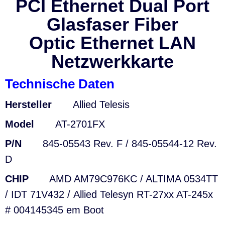
PCI Ethernet Dual
Port
Glasfaser Fiber
Optic
Ethernet LAN
Netzwerkkarte
Technische Daten
Hersteller
Allied Telesis
Model
AT-2701FX
P/N
845-05543 Rev. F /
845-05544-12 Rev.
D
CHIP
AMD
AM79C976KC / ALTIMA 0534TT
/ IDT
71V432 / Allied Telesyn RT-27xx AT-245x
# 004145345 em Boot