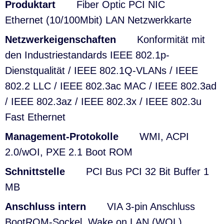
Produktart
Fiber Optic
PCI NIC
Ethernet (10/100Mbit)
LAN
Netzwerkkarte
Netzwerkeigenschaften
Konformität mit
den Industriestandards IEEE 802.1p-
Dienstqualität / IEEE 802.1Q-VLANs / IEEE
802.2 LLC / IEEE 802.3ac MAC /
IEEE 802.3ad
/
IEEE 802.3az /
IEEE 802.3x /
IEEE 802.3u
Fast Ethernet
Management-Protokolle
WMI, ACPI
2.0/wOI, PXE 2.1 Boot ROM
Schnittstelle
PCI Bus PCI 32 Bit Buffer 1
MB
Anschluss intern
VIA 3-pin Anschluss
BootROM-Sockel, Wake on LAN (WOL)