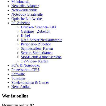
Mainboards
Netzteile- Adapter
Netzwerktechnik
Notebook Ersatzteile
Optische Laufwerke
PC Zubehör
Drucker- Scanner- AiO
Gehäuse - Zubehör
Kabel
NAS Server Netzlaufwerke
Peripherie- Zubehör
Schnittstellen- Karten
Server- Sonderkarten
Slot-Blende-Einbauschiene
TV-Video- Karten
PC´s & Notebooks
Prozessoren- CPU
Software
Sonstiges
Spielekonsolen & Games
Neue Artikel
Wer ist online
Momentan online: 92