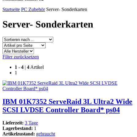
Startseite
PC Zubehör
Server- Sonderkarten
Server- Sonderkarten
Filter zurücksetzen
1
-
4
|
4
Artikel
1
IBM 01K7352 ServeRaid 3L Ultra2 Wide
SCSI LVDSE Controller Board* ps04
Lieferzeit:
3 Tage
Lagerbestand:
1
Artikelzustand:
gebraucht