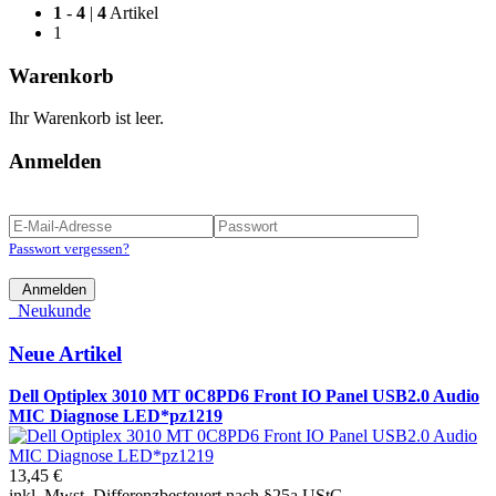
1
-
4
|
4
Artikel
1
Warenkorb
Ihr Warenkorb ist leer.
Anmelden
Passwort vergessen?
Anmelden
Neukunde
Neue Artikel
Dell Optiplex 3010 MT 0C8PD6 Front IO Panel USB2.0 Audio
MIC Diagnose LED*pz1219
13,45 €
inkl. Mwst. Differenzbesteuert nach §25a UStG