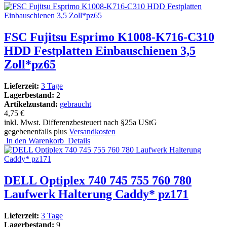
FSC Fujitsu Esprimo K1008-K716-C310
HDD Festplatten Einbauschienen 3,5
Zoll*pz65
Lieferzeit:
3 Tage
Lagerbestand:
2
Artikelzustand:
gebraucht
4,75 €
inkl. Mwst. Differenzbesteuert nach §25a UStG
gegebenenfalls plus
Versandkosten
In den Warenkorb
Details
DELL Optiplex 740 745 755 760 780
Laufwerk Halterung Caddy* pz171
Lieferzeit:
3 Tage
Lagerbestand:
9