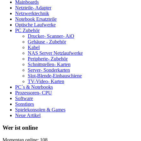
Mainboards
Netzteile- Adapter
Netzwerktechnik
Notebook Ersatzteile
Optische Laufwerke
PC Zubehör
Drucker- Scanner- AiO
Gehäuse - Zubehör
Kabel
NAS Server Netzlaufwerke
Peripherie- Zubehör
Schnittstellen- Karten
Server- Sonderkarten
Slot-Blende-Einbauschiene
TV-Video- Karten
PC´s & Notebooks
Prozessoren- CPU
Software
Sonstiges
Spielekonsolen & Games
Neue Artikel
Wer ist online
Momentan online: 108