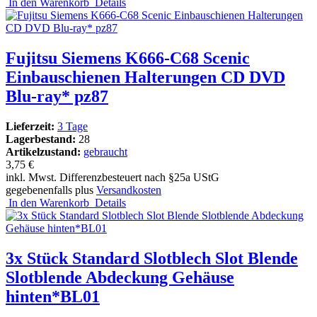
In den Warenkorb
Details
Fujitsu Siemens K666-C68 Scenic
Einbauschienen Halterungen CD DVD
Blu-ray* pz87
Lieferzeit:
3 Tage
Lagerbestand:
28
Artikelzustand:
gebraucht
3,75 €
inkl. Mwst. Differenzbesteuert nach §25a UStG
gegebenenfalls plus
Versandkosten
In den Warenkorb
Details
3x Stück Standard Slotblech Slot Blende
Slotblende Abdeckung Gehäuse
hinten*BL01